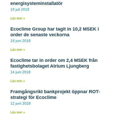
26 februari 2021
energisysteminstallatör
19 juli 2018
Läs mer »
Ecoclime introducerar
Ecoclime Group har tagit in 10,2 MSEK i
finanslösning för energieffektivare
order de senaste veckorna
verksamhetsfastigheter
19 juni 2018
Läs mer »
Ecoclimes dotterbolag Facility Partners erbjuder nu
fastighetsägare med fastigheter som inhyser
Ecoclime tar in order om 2,4 MSEK från
särskilda verksamheter en ny finansieringslösning
fastighetsbolaget Atrium Ljungberg
som utvecklats av Bolaget under 2020. Den löser
14 juni 2018
en rad utmaningar, inte minst på det legala
området, för energieffektivi-sering av fastigheter.
Läs mer »
För Ecoclimes del ger den aktuella finanslösningen
en avkastning överstigande 12% av investeringen.
Framgångsrikt bankprojekt öppnar ROT-
Den är även skalbar i flera marknader.
strategi för Ecoclime
12 juni 2018
LÄS MER »
Läs mer »