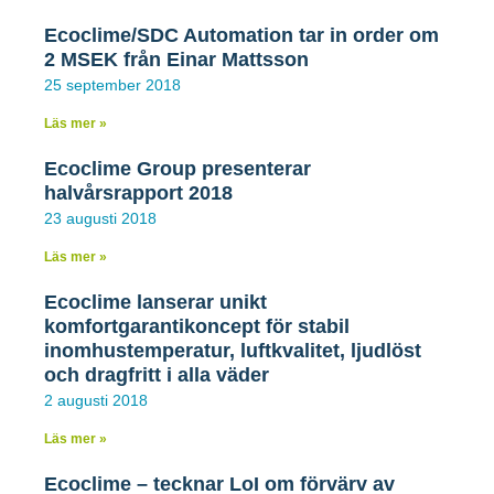
Ecoclime/SDC Automation tar in order om
2 MSEK från Einar Mattsson
Kallelse till extra bolagsstämma i
25 september 2018
Ecoclime Group AB
Läs mer »
Ecoclime Group presenterar
Aktieägarna i Ecoclime Group AB, org.nr 556902-
halvårsrapport 2018
1800 (”Bolaget”), med säte i Vilhelmina, kallas
härmed till extra bolagsstämma den 17 mars
23 augusti 2018
2021. Mot bakgrund av den extraordinära situation
Läs mer »
som råder till följd av covid-19-pandemin kommer
extra bolagsstämman att genomföras genom
Ecoclime lanserar unikt
obligatorisk förhandsröstning (poströstning) med
komfortgarantikoncept för stabil
stöd av tillfälliga lagregler. Någon stämma med
inomhustemperatur, luftkvalitet, ljudlöst
möjlighet att närvara personligen eller genom
och dragfritt i alla väder
ombud kommer inte att äga rum.
2 augusti 2018
LÄS MER »
Läs mer »
Ecoclime – tecknar LoI om förvärv av