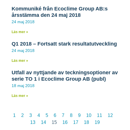
9 februari 2021
Kommuniké från Ecoclime Group AB:s
årsstämma den 24 maj 2018
24 maj 2018
Ecoclime justerar affärsplanerna –
Läs mer »
rekryterar två nya affärschefer
Q1 2018 – Fortsatt stark resultatutveckling
24 maj 2018
Till följd av säljframgångar och ett ökat intresse för
Ecoclimes produkter och tjänster inom
Läs mer »
affärssegmenten Cirkulära Energisystem,
Inomhusklimat och Fastighetsautomation, har
Utfall av nyttjande av teckningsoptioner av
Ecoclime beslutat att försäljning och
serie TO 1 i Ecoclime Group AB (publ)
affärsutveckling inom de två första segmenten ska
18 maj 2018
ledas av affärschefer med särskilt fokus på de
aktuella marknaderna och försäljningen till
Läs mer »
fastighetsbranschen och vissa delar av
processindustrin.
1
2
3
4
5
6
7
8
9
10
11
12
LÄS MER »
13
14
15
16
17
18
19