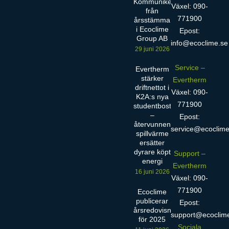
Kommuniké
Växel: 090-
från
771900
årsstämma
i Ecoclime
Epost:
Group AB
info@ecoclime.se
29 juni 2026
Service –
Evertherm
stärker
Evertherm
driftnettot i
Växel: 090-
K2A:s nya
771900
studentbostäder
–
Epost:
återvunnen
service@ecoclime
spillvärme
ersätter
dyrare köpt
Support –
energi
Evertherm
16 juni 2026
Växel: 090-
771900
Ecoclime
publicerar
Epost:
årsredovisning
support@ecoclim
för 2025
Sociala