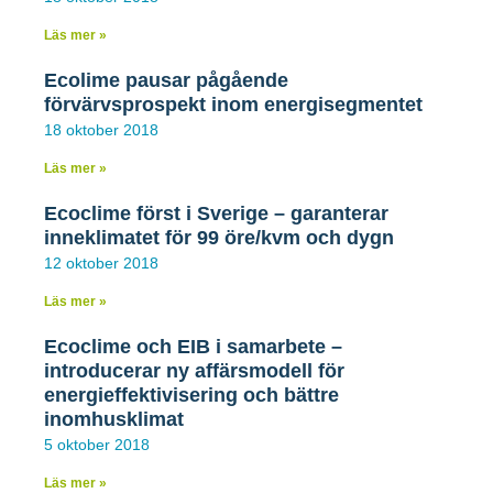
Läs mer »
19 mars 2021
Ecolime pausar pågående
förvärvsprospekt inom energisegmentet
18 oktober 2018
Kommuniké från extra
Läs mer »
bolagsstämma i Ecoclime Group
Ecoclime först i Sverige – garanterar
AB
inneklimatet för 99 öre/kvm och dygn
12 oktober 2018
Extra bolagsstämman i Ecoclime Group AB (publ)
(”Ecoclime” eller ”Bolaget”) beslutade idag att
Läs mer »
godkänna styrelsens beslut avseende riktad
nyemission av B-aktier till Sveafastigheter Bostad
Ecoclime och EIB i samarbete –
AB, om 77,7 miljoner kronor.
introducerar ny affärsmodell för
energieffektivisering och bättre
inomhusklimat
LÄS MER »
5 oktober 2018
17 mars 2021
Läs mer »