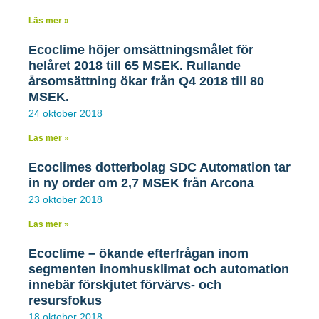
kronor till Svea Fastigheter AB. Ecoclime har
Läs mer »
således under 2020 och 2021 uppnått målet med
den genomförda kapitalresningen i tre steg om
Ecoclime höjer omsättningsmålet för
totalt cirka 200 miljoner kronor. Det har resulterat i
helåret 2018 till 65 MSEK. Rullande
ett eget kapital i moderbolaget Ecoclime Group
årsomsättning ökar från Q4 2018 till 80
överstigande 300 miljoner kronor och utgör
MSEK.
grunden för Bolagets internationella
24 oktober 2018
expansionsstrategi* (”Megadealsstrategi”). I
samband med den genomförda kapitalresningen
Läs mer »
har även delmålet avseende en förstärkt ägarbas
uppnåtts med proaktiva fastighetsägare som
Ecoclimes dotterbolag SDC Automation tar
familjen Hamberg/Boyer och Hamberg förvaltning i
in ny order om 2,7 MSEK från Arcona
Solporten AB och fastighetsbolaget Svea
23 oktober 2018
Fastigheter Bostad AB, där de två
fastighetsinvesterarna därmed blir bolagets största
Läs mer »
aktieägare vid sidan om grundarna JLO Invest AB
Ecoclime – ökande efterfrågan inom
och Celsium Group AB. Därtill med nya långsiktiga
segmenten inomhusklimat och automation
institutionella investerare som Carnegie Fonder,
innebär förskjutet förvärvs- och
Cliens Kapitalförvaltning, och Nordic Cross.
resursfokus
18 oktober 2018
LÄS MER »