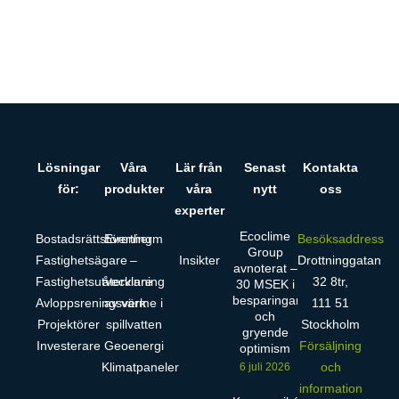
8 februari 2021
1
2
3
4
5
6
7
8
9
10
11
12
13
14
15
16
17
18
19
20
21
22
23
24
Lösningar
Våra
Lär från
Senast
Kontakta
för:
produkter
våra
nytt
oss
experter
Ecoclime
Bostadsrättsförening
Evertherm
Besöksaddress
Group
Fastighetsägare
–
Insikter
Drottninggatan
avnoterat –
Fastighetsutvecklare
återvinning
32 8tr,
30 MSEK i
besparingar
Avloppsreningsverk
av värme i
111 51
och
Projektörer
spillvatten
Stockholm
gryende
Investerare
Geoenergi
Försäljning
optimism
Klimatpaneler
och
6 juli 2026
information