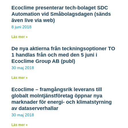
15 februari 2021
Ecoclime presenterar tech-bolaget SDC
Automation vid Småbolagsdagen (sänds
även live via web)
8 juni 2018
Mer hälsosamt inneklimat –
Läs mer »
Ecoclime anställer affärschef
De nya aktierna från teckningsoptioner TO
Som följd av pandemin har intresset för Ecoclimes
1 handlas från och med den 5 juni i
inneklimatlösningar ökat snabbt. Det gäller främst
Ecoclime Group AB (publ)
vård- och kontorsfastigheter. Ecoclime gör nu en
30 maj 2018
satsning på affärssegmentet Inomhusklimat, inom
vilket bolagets system för ett rent, dragfritt och tyst
Läs mer »
inneklimat ingår, och anställer Ecoclime Stefan
Ecoclime – framgångsrik leverans till
Bolöv som ny affärschef för segmentet. Stefan
kommer från Larmia Control, där han bland annat
globalt molntjänstföretag öppnar nya
varit ägare och VD.
marknader för energi- och klimatstyrning
av dataserverhallar
30 maj 2018
LÄS MER »
Läs mer »