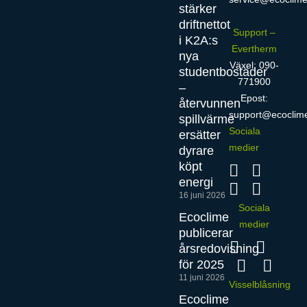
stärker
driftnettot
Support –
i K2A:s
Evertherm
nya
Växel: 090-
studentbostäder
771900
–
Epost:
återvunnen
support@ecoclim
spillvärme
Sociala
ersätter
medier
dyrare
köpt
energi
16 juni 2026
Sociala
Ecoclime
medier
publicerar
årsredovisning
för 2025
11 juni 2026
Visselblåsning
Ecoclime