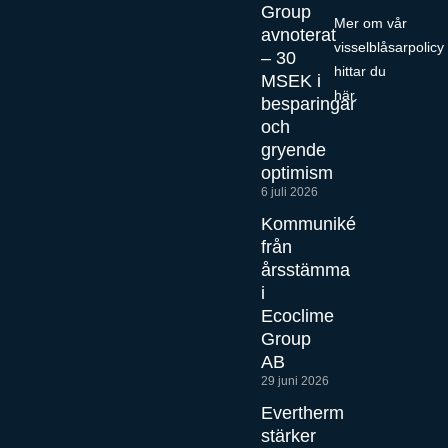
Group
Mer om vår
avnoterat
visselblåsarpolicy
– 30
hittar du
MSEK i
här
.
besparingar
och
gryende
optimism
6 juli 2026
Kommuniké
från
årsstämma
i
Ecoclime
Group
AB
29 juni 2026
Evertherm
stärker