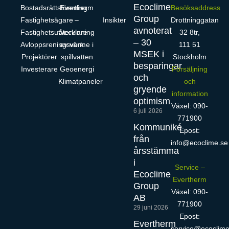
Ecoclime
Bostadsrättsförening
Evertherm
Besöksaddress
Group
Fastighetsägare
–
Insikter
Drottninggatan
avnoterat
Fastighetsutvecklare
återvinning
32 8tr,
– 30
Avloppsreningsverk
av värme i
111 51
MSEK i
Projektörer
spillvatten
Stockholm
besparingar
Investerare
Geoenergi
Försäljning
och
Klimatpaneler
och
gryende
information
optimism
Växel: 090-
6 juli 2026
771900
Kommuniké
Epost:
från
info@ecoclime.se
årsstämma
i
Service –
Ecoclime
Evertherm
Group
Växel: 090-
AB
771900
29 juni 2026
Epost:
Evertherm
service@ecoclime