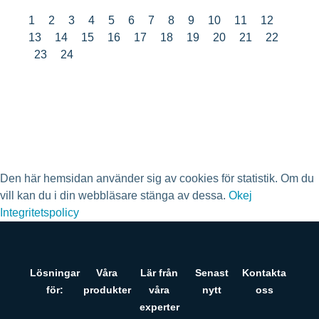
1
2
3
4
5
6
7
8
9
10
11
12
13
14
15
16
17
18
19
20
21
22
23
24
Den här hemsidan använder sig av cookies för statistik. Om du
vill kan du i din webbläsare stänga av dessa.
Okej
Integritetspolicy
Lösningar
Våra
Lär från
Senast
Kontakta
för:
produkter
våra
nytt
oss
experter