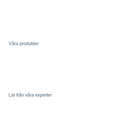
Fastighetsutvecklare
Avloppsreningsverk
Projektörer
Investerare
Våra produkter
Evertherm – återvinning av värme i spillvatten
Geoenergi
Klimatpaneler
Lär från våra experter
Insikter