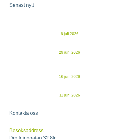
Senast nytt
Ecoclime Group avnoterat – 30 MSEK i besparingar och
gryende optimism
6 juli 2026
Kommuniké från årsstämma i Ecoclime Group AB
29 juni 2026
Evertherm stärker driftnettot i K2A:s nya studentbostäder –
återvunnen spillvärme ersätter dyrare köpt energi
16 juni 2026
Ecoclime publicerar årsredovisning för 2025
11 juni 2026
Kontakta oss
Besöksaddress
Drottninggatan 32 8tr,