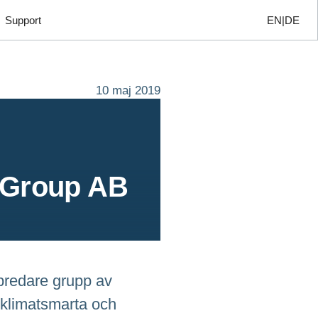
Support
EN
DE
10 maj 2019
e Group AB
n bredare grupp av
 klimatsmarta och