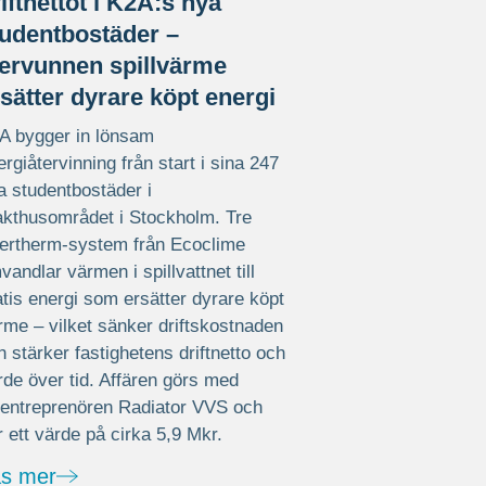
iftnettot i K2A:s nya
tudentbostäder –
tervunnen spillvärme
sätter dyrare köpt energi
A bygger in lönsam
ergiåtervinning från start i sina 247
a studentbostäder i
akthusområdet i Stockholm. Tre
ertherm-system från Ecoclime
vandlar värmen i spillvattnet till
atis energi som ersätter dyrare köpt
rme – vilket sänker driftskostnaden
h stärker fastighetens driftnetto och
rde över tid. Affären görs med
rentreprenören Radiator VVS och
r ett värde på cirka 5,9 Mkr.
äs mer