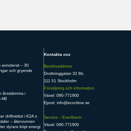
Kontakta oss
 avnoterat – 30
Besöksaddress
ngar och gryende
Drottninggatan 32 8tr,
111 51 Stockholm
Försäljning och information
n årsstämma i
Växel: 090-771900
p AB
Epost:
info@ecoclime.se
r driftnettot i K2A:s
Service – Evertherm
täder – återvunnen
Växel: 090-771900
tter dyrare köpt energi