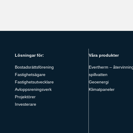
Lösningar för:
Våra produkter
Bostadsrättsförening
Evertherm – återvinnin
Fastighetsägare
spillvatten
Fastighetsutvecklare
Geoenergi
Avloppsreningsverk
Klimatpaneler
Projektörer
Investerare