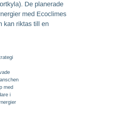
fortkyla). De planerade
 synergier med Ecoclimes
kan riktas till en
rategi
rvade
branschen
ap med
are i
nergier