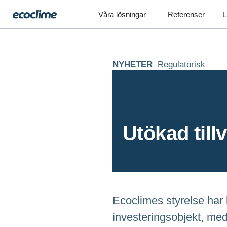
Våra lösningar
Referenser
L
NYHETER
Regulatorisk
Utökad till
Ecoclimes styrelse har b
investeringsobjekt, me