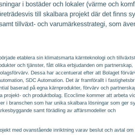
ösningar i bostäder och lokaler (värme och kom
öreträdesvis till skalbara projekt där det finns
amt tillväxt- och varumärkesstrategi, som även 
örjade etablera sin klimatsmarta kärnteknologi och tillväxtst
dukter och tjänster, fått olika erbjudanden om partnerskap,
lagsförvärv. Dessa har accentuerat efter att Bolaget förvä
utomation, SDC Automation. Det är framförallt i fastighets
ntial baserad på egna kärnprodukter, förvärv och partnersk
a projekt- och produktbolag. Ecoclime kommer att arbeta vid
er i branschen som har unika skalbara lösningar som ger sy
ärkesbyggande samt förädling av affärsmodeller och
ojekt med ovanstående inriktning varav beslut och avtal om