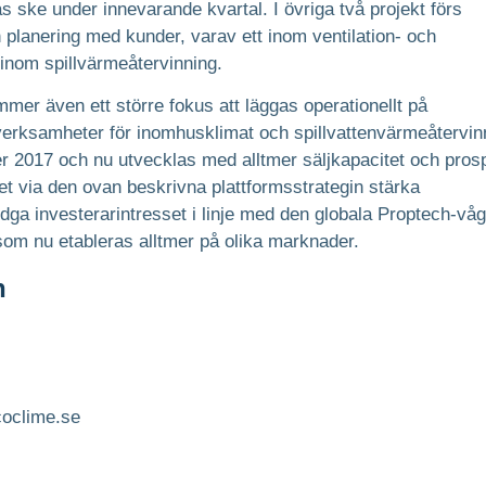
s ske under innevarande kvartal. I övriga två projekt förs
planering med kunder, varav ett inom ventilation- och
 inom spillvärmeåtervinning.
mer även ett större fokus att läggas operationellt på
rksamheter för inomhusklimat och spillvattenvärmeåtervin
er 2017 och nu utvecklas med alltmer säljkapacitet och prosp
et via den ovan beskrivna plattformsstrategin stärka
a investerarintresset i linje med den globala Proptech-våg
, som nu etableras alltmer på olika marknader.
n
coclime.se