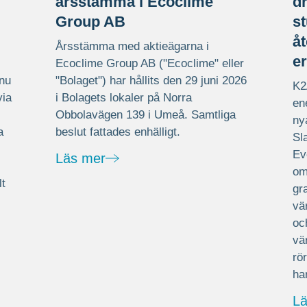
årsstämma i Ecoclime
dr
Group AB
s
å
Årsstämma med aktieägarna i
er
Ecoclime Group AB ("Ecoclime" eller
 nu
"Bolaget") har hållits den 29 juni 2026
K2
via
i Bolagets lokaler på Norra
en
Obbolavägen 139 i Umeå. Samtliga
ny
a
beslut fattades enhälligt.
Sl
Ev
Läs mer
om
lt
gr
vä
oc
vä
rö
ha
L