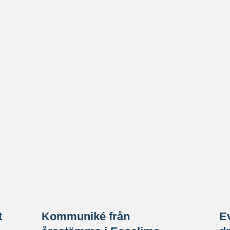
t
Kommuniké från
E