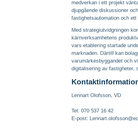
medverkan i ett projekt vänta
djupgående diskussioner och 
fastighetsautomation och ett
Med strategiutvidgningen kom
kärnverksamhetens produktve
vars etablering startade und
marknaden. Därtill kan bolag
varumärkesbyggandet och vidg
digitalisering av fastigheter
Kontaktinformatio
Lennart Olofsson, VD
Tel: 070 537 16 42
E-post: Lennart.olofsson@e