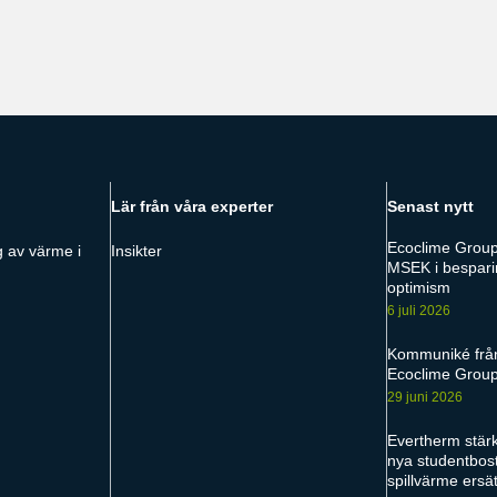
Lär från våra experter
Senast nytt
Ecoclime Group
g av värme i
Insikter
MSEK i bespari
optimism
6 juli 2026
Kommuniké frå
Ecoclime Grou
29 juni 2026
Evertherm stärke
nya studentbos
spillvärme ersä