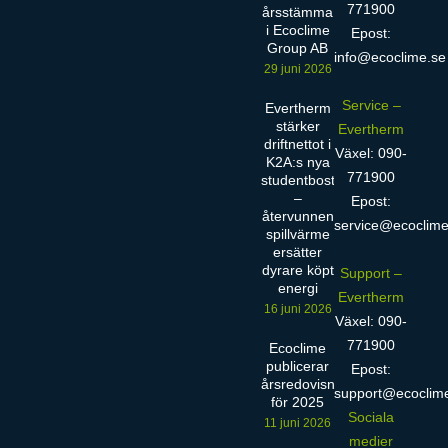
771900
årsstämma
i Ecoclime
Epost:
Group AB
info@ecoclime.se
29 juni 2026
Service –
Evertherm
stärker
Evertherm
driftnettot i
Växel: 090-
K2A:s nya
771900
studentbostäder
–
Epost:
återvunnen
service@ecoclime
spillvärme
ersätter
dyrare köpt
Support –
energi
Evertherm
16 juni 2026
Växel: 090-
771900
Ecoclime
publicerar
Epost:
årsredovisning
support@ecoclim
för 2025
Sociala
11 juni 2026
medier