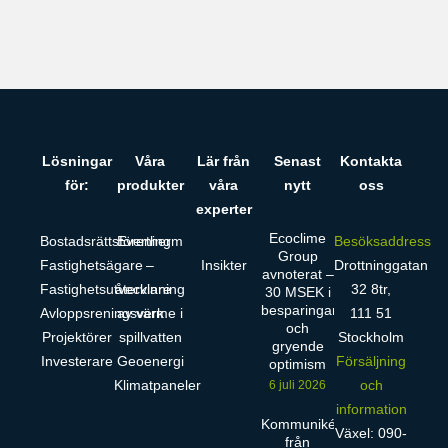
Lösningar
Våra
Lär från
Senast
Kontakta
för:
produkter
våra
nytt
oss
experter
Ecoclime
Bostadsrättsförening
Evertherm
Besöksaddress
Group
Fastighetsägare
–
Insikter
Drottninggatan
avnoterat –
Fastighetsutvecklare
återvinning
32 8tr,
30 MSEK i
besparingar
Avloppsreningsverk
av värme i
111 51
och
Projektörer
spillvatten
Stockholm
gryende
Investerare
Geoenergi
Försäljning
optimism
Klimatpaneler
och
6 juli 2026
information
Kommuniké
Växel: 090-
från