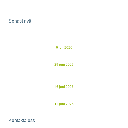
Senast nytt
Ecoclime Group avnoterat – 30 MSEK i besparingar och
gryende optimism
6 juli 2026
Kommuniké från årsstämma i Ecoclime Group AB
29 juni 2026
Evertherm stärker driftnettot i K2A:s nya studentbostäder –
återvunnen spillvärme ersätter dyrare köpt energi
16 juni 2026
Ecoclime publicerar årsredovisning för 2025
11 juni 2026
Kontakta oss