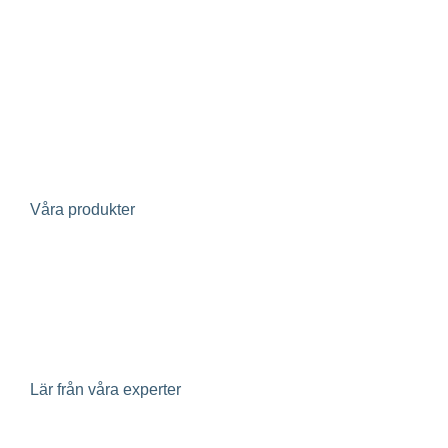
Bostadsrättsförening
Fastighetsägare
Fastighetsutvecklare
Avloppsreningsverk
Projektörer
Investerare
Våra produkter
Evertherm – återvinning av värme i spillvatten
Geoenergi
Klimatpaneler
Lär från våra experter
Insikter