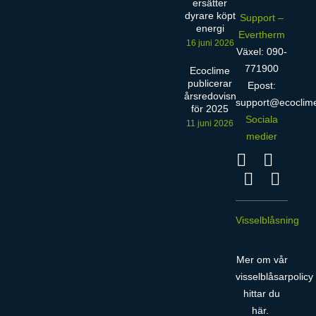
ersätter
dyrare köpt
Support –
energi
Evertherm
16 juni 2026
Växel: 090-
771900
Ecoclime
publicerar
Epost:
årsredovisning
support@ecoclim
för 2025
Sociala
11 juni 2026
medier
Visselblåsning
Mer om vår
visselblåsarpolicy
hittar du
här
.