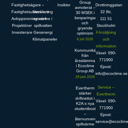
Group
Fastighetsägare
–
Insikter
Drottninggatan
avnoterat –
Fastighetsutvecklare
återvinning
32 8tr,
30 MSEK i
besparingar
Avloppsreningsverk
av värme i
111 51
och
Projektörer
spillvatten
Stockholm
gryende
Investerare
Geoenergi
Försäljning
optimism
Klimatpaneler
och
6 juli 2026
information
Kommuniké
Växel: 090-
från
771900
årsstämma
i Ecoclime
Epost:
Group AB
info@ecoclime.se
29 juni 2026
Service –
Evertherm
stärker
Evertherm
driftnettot i
Växel: 090-
K2A:s nya
771900
studentbostäder
–
Epost:
återvunnen
service@ecoclime
spillvärme