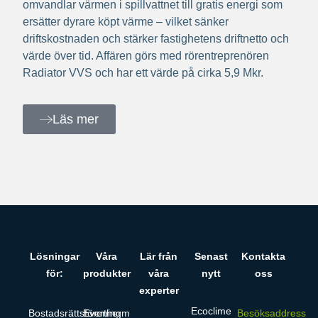
omvandlar värmen i spillvattnet till gratis energi som
ersätter dyrare köpt värme – vilket sänker
driftskostnaden och stärker fastighetens driftnetto och
värde över tid. Affären görs med rörentreprenören
Radiator VVS och har ett värde på cirka 5,9 Mkr.
Läs mer
Lösningar
Våra
Lär från
Senast
Kontakta
för:
produkter
våra
nytt
oss
experter
Ecoclime
Bostadsrättsförening
Evertherm
Besöksaddress