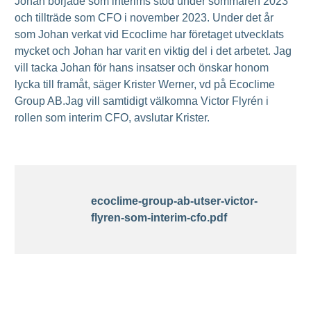
Johan började som interims stöd under sommaren 2023
och tillträde som CFO i november 2023. Under det år
som Johan verkat vid Ecoclime har företaget utvecklats
mycket och Johan har varit en viktig del i det arbetet. Jag
vill tacka Johan för hans insatser och önskar honom
lycka till framåt, säger Krister Werner, vd på Ecoclime
Group AB.Jag vill samtidigt välkomna Victor Flyrén i
rollen som interim CFO, avslutar Krister.
ecoclime-group-ab-utser-victor-
flyren-som-interim-cfo.pdf