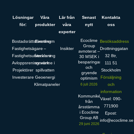
Lösningar
Våra
Lär från
Senast
Kontakta
för:
produkter
våra
nytt
oss
experter
Ecoclime
Bostadsrättsförening
Evertherm
Besöksaddress
Group
Fastighetsägare
–
Insikter
Drottninggatan
avnoterat –
Fastighetsutvecklare
återvinning
32 8tr,
30 MSEK i
besparingar
Avloppsreningsverk
av värme i
111 51
och
Projektörer
spillvatten
Stockholm
gryende
Investerare
Geoenergi
Försäljning
optimism
Klimatpaneler
och
6 juli 2026
information
Kommuniké
Växel: 090-
från
771900
årsstämma
i Ecoclime
Epost:
Group AB
info@ecoclime.se
29 juni 2026