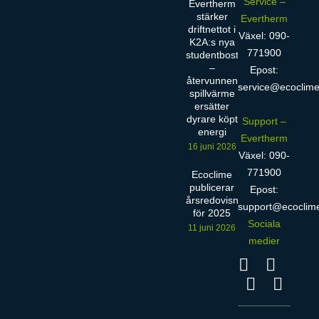
Service –
Evertherm
stärker
Evertherm
driftnettot i
Växel: 090-
K2A:s nya
771900
studentbostäder
–
Epost:
återvunnen
service@ecoclime
spillvärme
ersätter
dyrare köpt
Support –
energi
Evertherm
16 juni 2026
Växel: 090-
771900
Ecoclime
publicerar
Epost:
årsredovisning
support@ecoclim
för 2025
Sociala
11 juni 2026
medier