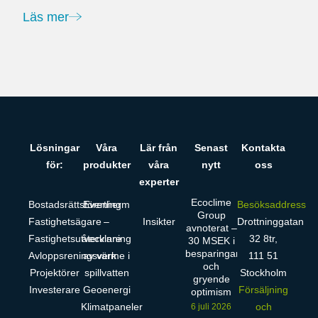
Läs mer
Lösningar
Våra
Lär från
Senast
Kontakta
för:
produkter
våra
nytt
oss
experter
Ecoclime
Bostadsrättsförening
Evertherm
Besöksaddress
Group
Fastighetsägare
–
Insikter
Drottninggatan
avnoterat –
Fastighetsutvecklare
återvinning
32 8tr,
30 MSEK i
besparingar
Avloppsreningsverk
av värme i
111 51
och
Projektörer
spillvatten
Stockholm
gryende
Investerare
Geoenergi
Försäljning
optimism
Klimatpaneler
och
6 juli 2026