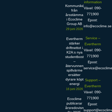
information
Kommuniké
Växel: 090-
från
771900
årsstämma
i Ecoclime
Epost:
Group AB
info@ecoclime.se
29 juni 2026
Service –
Evertherm
stärker
Evertherm
driftnettot i
Växel: 090-
K2A:s nya
771900
studentbostäder
–
Epost:
återvunnen
service@ecoclime
spillvärme
ersätter
dyrare köpt
Support –
energi
Evertherm
16 juni 2026
Växel: 090-
771900
Ecoclime
publicerar
Epost:
årsredovisning
support@ecoclim