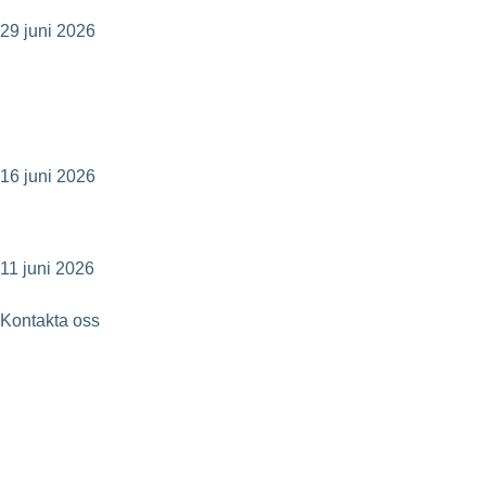
29 juni 2026
Evertherm stärker driftnettot i K2A:s nya
studentbostäder – återvunnen spillvärme
ersätter dyrare köpt energi
16 juni 2026
Ecoclime publicerar årsredovisning för 2025
11 juni 2026
Kontakta oss
Besöksaddress
Drottninggatan 32 8tr,
111 51 Stockholm