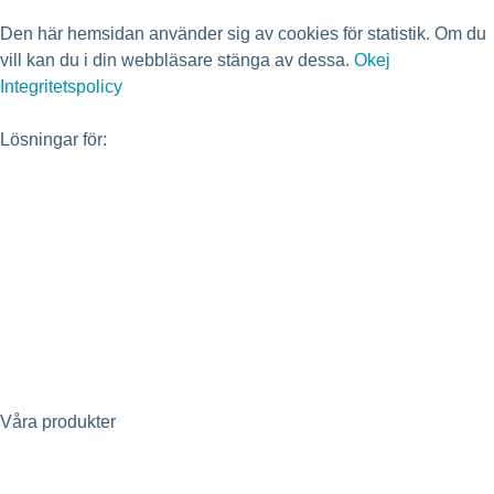
Den här hemsidan använder sig av cookies för statistik. Om du
vill kan du i din webbläsare stänga av dessa.
Okej
Integritetspolicy
Lösningar för:
Bostadsrättsförening
Fastighetsägare
Fastighetsutvecklare
Avloppsreningsverk
Projektörer
Investerare
Våra produkter
Evertherm – återvinning av värme i spillvatten