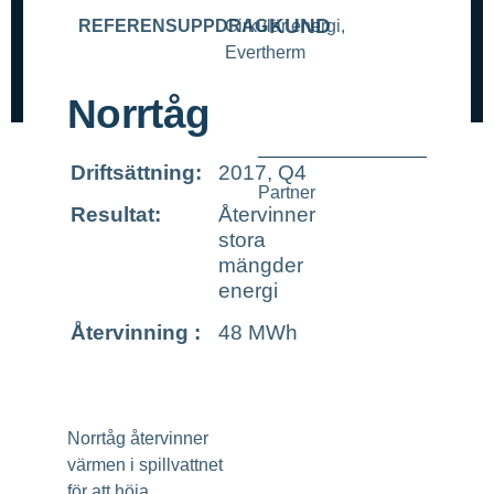
KUND
REFERENSUPPDRAG
Cirkulär energi
,
Evertherm
Norrtåg
Driftsättning:
2017, Q4
Partner
Resultat:
Återvinner
stora
mängder
energi
Återvinning :
48 MWh
Norrtåg återvinner
värmen i spillvattnet
för att höja