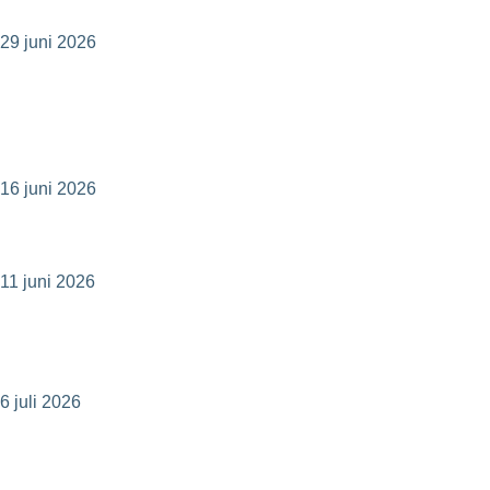
29 juni 2026
Evertherm stärker driftnettot i K2A:s nya
studentbostäder – återvunnen spillvärme
ersätter dyrare köpt energi
16 juni 2026
Ecoclime publicerar årsredovisning för 2025
11 juni 2026
Ecoclime Group avnoterat – 30 MSEK i
besparingar och gryende optimism
6 juli 2026
Kommuniké från årsstämma i Ecoclime Group
AB