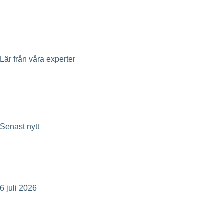
Geoenergi
Klimatpaneler
Lär från våra experter
Insikter
Senast nytt
Ecoclime Group avnoterat – 30 MSEK i
besparingar och gryende optimism
6 juli 2026
Kommuniké från årsstämma i Ecoclime Group
AB