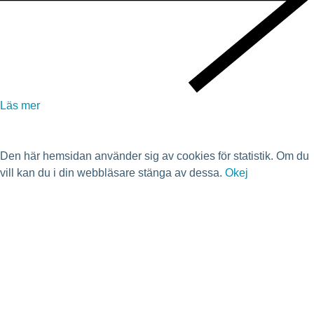
Läs mer
Den här hemsidan använder sig av cookies för statistik. Om du
vill kan du i din webbläsare stänga av dessa.
Okej
Integritetspolicy
Lösningar för:
Bostadsrättsförening
Fastighetsägare
Fastighetsutvecklare
Avloppsreningsverk