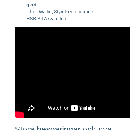
gjort.
– Leif Wallin, Styrelseordförande,
HSB Brf Akvarellen
Stora besparingar och nya