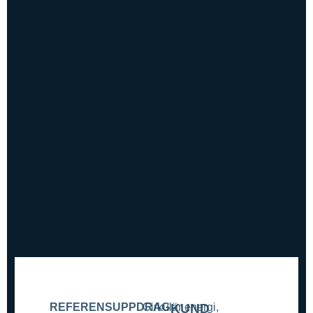
REFERENSUPPDRAG
Cirkulär energi
KUND
,