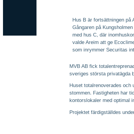
Hus B är fortsättningen på 
Gångaren på Kungsholmen i 
med hus C, där inomhuskomf
valde Areim att ge Ecoclime
som inrymmer Securitas int
MVB AB fick totalentreprena
sveriges största privatägda
Huset totalrenoverades och u
stommen. Fastigheten har tidi
kontorslokaler med optimal 
Projektet färdigställdes unde