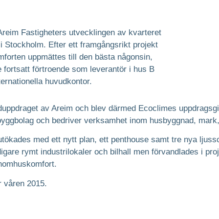
Areim Fastigheters utvecklingen av kvarteret
Stockholm. Efter ett framgångsrikt projekt
orten uppmättes till den bästa någonsin,
 fortsatt förtroende som leverantör i hus B
ernationella huvudkontor.
duppdraget av Areim och blev därmed Ecoclimes uppdragsgiv
 byggbolag och bedriver verksamhet inom husbyggnad, mark, 
tökades med ett nytt plan, ett penthouse samt tre nya ljuss
gare rymt industrilokaler och bilhall men förvandlades i proj
inomhuskomfort.
r våren 2015.