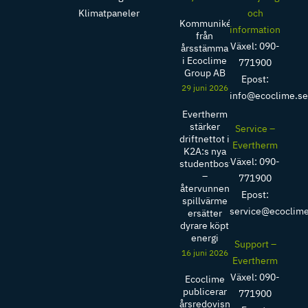
Klimatpaneler
och
Kommuniké
information
från
Växel: 090-
årsstämma
i Ecoclime
771900
Group AB
Epost:
29 juni 2026
info@ecoclime.s
Evertherm
stärker
Service –
driftnettot i
Evertherm
K2A:s nya
Växel: 090-
studentbostäder
–
771900
återvunnen
Epost:
spillvärme
service@ecoclim
ersätter
dyrare köpt
energi
Support –
16 juni 2026
Evertherm
Växel: 090-
Ecoclime
publicerar
771900
årsredovisning