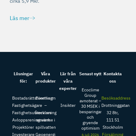
cirka 5,9 Mkr.
Läs mer
Lösningar
Våra
Lär från
Senast nytt
Kontakta
för:
produkter
våra
oss
experter
Ecoclime
Group
Bostadsrättsförening
Evertherm
Besöksaddress
avnoterat –
Fastighetsägare
–
Insikter
Drottninggatan
30 MSEK i
besparingar
Fastighetsutvecklare
återvinning
32 8tr,
och
Avloppsreningsverk
av värme i
111 51
gryende
Projektörer
spillvatten
Stockholm
optimism
Investerare
Geoenergi
Försäljning
6 juli 2026