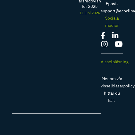
årsredovisning
Epost:
för 2025
support@ecoclim
11 juni 2026
Sociala
medier
Visselblåsning
Mer om vår
visselblåsarpolicy
hittar du
här
.