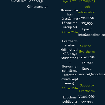
Investerare
Geoenergi
Försäljning
6 juli 2026
Klimatpaneler
och
Kommuniké
information
från
Växel: 090-
årsstämma
i Ecoclime
771900
Group AB
Epost:
29 juni 2026
info@ecoclime.s
Evertherm
stärker
Service –
driftnettot i
Evertherm
K2A:s nya
Växel: 090-
studentbostäder
–
771900
återvunnen
Epost:
spillvärme
service@ecoclim
ersätter
dyrare köpt
energi
Support –
16 juni 2026
Evertherm
Växel: 090-
Ecoclime
publicerar
771900