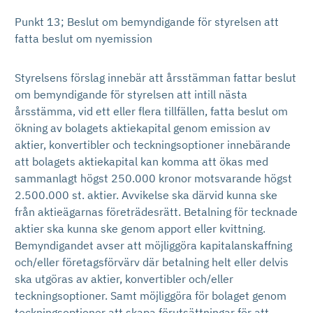
Punkt 13; Beslut om bemyndigande för styrelsen att
fatta beslut om nyemission
Styrelsens förslag innebär att årsstämman fattar beslut
om bemyndigande för styrelsen att intill nästa
årsstämma, vid ett eller flera tillfällen, fatta beslut om
ökning av bolagets aktiekapital genom emission av
aktier, konvertibler och teckningsoptioner innebärande
att bolagets aktiekapital kan komma att ökas med
sammanlagt högst 250.000 kronor motsvarande högst
2.500.000 st. aktier. Avvikelse ska därvid kunna ske
från aktieägarnas företrädesrätt. Betalning för tecknade
aktier ska kunna ske genom apport eller kvittning.
Bemyndigandet avser att möjliggöra kapitalanskaffning
och/eller företagsförvärv där betalning helt eller delvis
ska utgöras av aktier, konvertibler och/eller
teckningsoptioner. Samt möjliggöra för bolaget genom
teckningsoptioner att skapa förut­sättningar för att