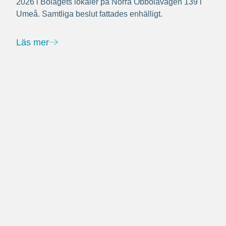
2026 i Bolagets lokaler på Norra Obbolavägen 139 i
Umeå. Samtliga beslut fattades enhälligt.
Läs mer