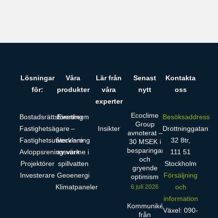
Lösningar
Våra
Lär från
Senast
Kontakta
för:
produkter
våra
nytt
oss
experter
Ecoclime
Bostadsrättsförening
Evertherm
Besöksaddress
Group
Fastighetsägare
–
Insikter
Drottninggatan
avnoterat –
Fastighetsutvecklare
återvinning
32 8tr,
30 MSEK i
besparingar
Avloppsreningsverk
av värme i
111 51
och
Projektörer
spillvatten
Stockholm
gryende
Investerare
Geoenergi
Försäljning
optimism
Klimatpaneler
och
6 juli 2026
information
Kommuniké
Växel: 090-
från