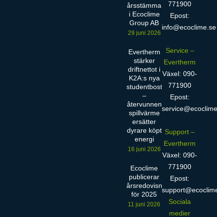
771900
årsstämma
i Ecoclime
Epost:
Group AB
info@ecoclime.se
29 juni 2026
Service –
Evertherm
stärker
Evertherm
driftnettot i
Växel: 090-
K2A:s nya
771900
studentbostäder
–
Epost:
återvunnen
service@ecoclime
spillvärme
ersätter
dyrare köpt
Support –
energi
Evertherm
16 juni 2026
Växel: 090-
771900
Ecoclime
publicerar
Epost:
årsredovisning
support@ecoclim
för 2025
Sociala
11 juni 2026
medier