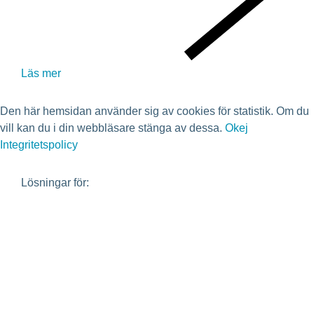
Läs mer
Den här hemsidan använder sig av cookies för statistik. Om du
vill kan du i din webbläsare stänga av dessa.
Okej
Integritetspolicy
Lösningar för:
Bostadsrättsförening
Fastighetsägare
Fastighetsutvecklare
Avloppsreningsverk
Projektörer
Investerare