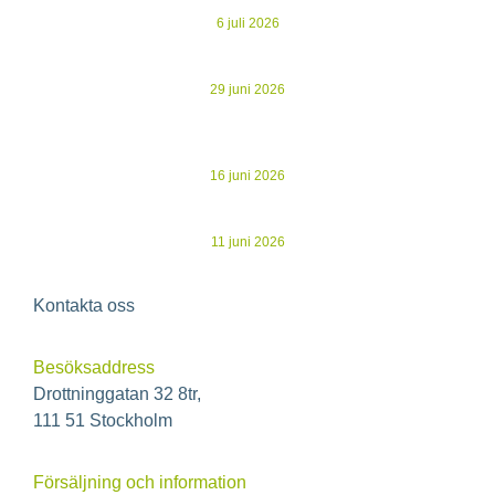
6 juli 2026
Kommuniké från årsstämma i Ecoclime Group AB
29 juni 2026
Evertherm stärker driftnettot i K2A:s nya studentbostäder –
återvunnen spillvärme ersätter dyrare köpt energi
16 juni 2026
Ecoclime publicerar årsredovisning för 2025
11 juni 2026
Kontakta oss
Besöksaddress
Drottninggatan 32 8tr,
111 51 Stockholm
Försäljning och information