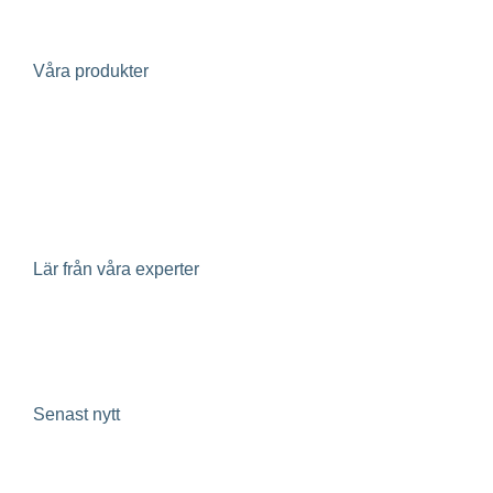
Våra produkter
Evertherm – återvinning av värme i spillvatten
Geoenergi
Klimatpaneler
Lär från våra experter
Insikter
Senast nytt
Ecoclime Group avnoterat – 30 MSEK i besparingar och
gryende optimism