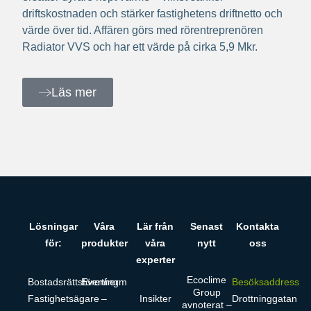
driftskostnaden och stärker fastighetens driftnetto och
värde över tid. Affären görs med rörentreprenören
Radiator VVS och har ett värde på cirka 5,9 Mkr.
Läs mer
Lösningar
Våra
Lär från
Senast
Kontakta
för:
produkter
våra
nytt
oss
experter
Ecoclime
Bostadsrättsförening
Evertherm
Besöksaddress
Group
Fastighetsägare
–
Insikter
Drottninggatan
avnoterat –