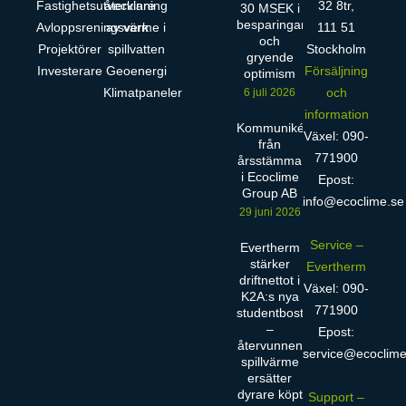
Fastighetsutvecklare
återvinning
32 8tr,
30 MSEK i
besparingar
Avloppsreningsverk
av värme i
111 51
och
Projektörer
spillvatten
Stockholm
gryende
Investerare
Geoenergi
Försäljning
optimism
Klimatpaneler
och
6 juli 2026
information
Kommuniké
Växel: 090-
från
771900
årsstämma
i Ecoclime
Epost:
Group AB
info@ecoclime.se
29 juni 2026
Service –
Evertherm
stärker
Evertherm
driftnettot i
Växel: 090-
K2A:s nya
771900
studentbostäder
–
Epost:
återvunnen
service@ecoclime
spillvärme
ersätter
dyrare köpt
Support –