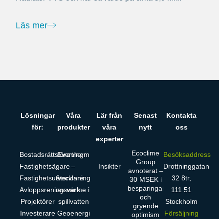
Läs mer
Lösningar
Våra
Lär från
Senast
Kontakta
för:
produkter
våra
nytt
oss
experter
Ecoclime
Bostadsrättsförening
Evertherm
Besöksaddress
Group
Fastighetsägare
–
Insikter
Drottninggatan
avnoterat –
Fastighetsutvecklare
återvinning
32 8tr,
30 MSEK i
besparingar
Avloppsreningsverk
av värme i
111 51
och
Projektörer
spillvatten
Stockholm
gryende
Investerare
Geoenergi
Försäljning
optimism