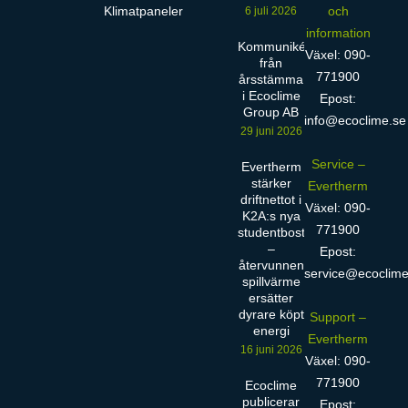
Klimatpaneler
och
6 juli 2026
information
Kommuniké
Växel: 090-
från
771900
årsstämma
i Ecoclime
Epost:
Group AB
info@ecoclime.se
29 juni 2026
Service –
Evertherm
stärker
Evertherm
driftnettot i
Växel: 090-
K2A:s nya
771900
studentbostäder
–
Epost:
återvunnen
service@ecoclime
spillvärme
ersätter
dyrare köpt
Support –
energi
Evertherm
16 juni 2026
Växel: 090-
771900
Ecoclime
publicerar
Epost: