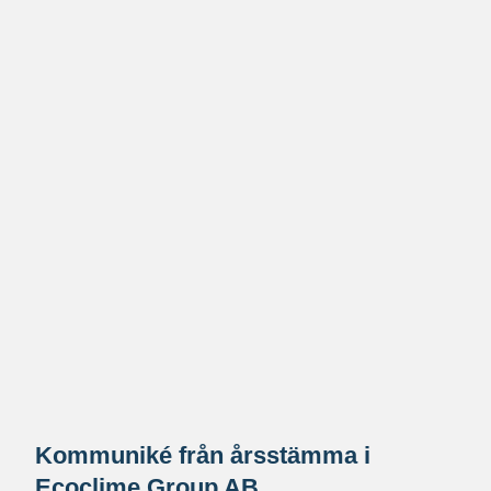
Kommuniké från årsstämma i
Ecoclime Group AB