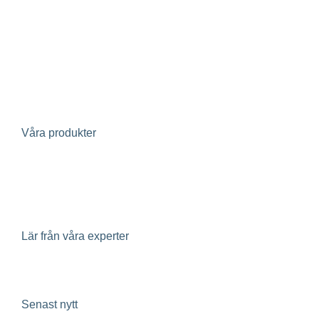
Bostadsrättsförening
Fastighetsägare
Fastighetsutvecklare
Avloppsreningsverk
Projektörer
Investerare
Våra produkter
Evertherm – återvinning av värme i spillvatten
Geoenergi
Klimatpaneler
Lär från våra experter
Insikter
Senast nytt