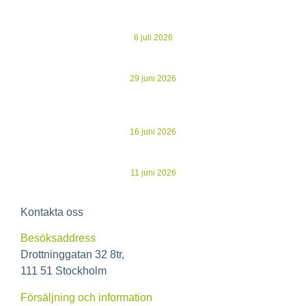
Ecoclime Group avnoterat – 30 MSEK i besparingar och
gryende optimism
6 juli 2026
Kommuniké från årsstämma i Ecoclime Group AB
29 juni 2026
Evertherm stärker driftnettot i K2A:s nya studentbostäder –
återvunnen spillvärme ersätter dyrare köpt energi
16 juni 2026
Ecoclime publicerar årsredovisning för 2025
11 juni 2026
Kontakta oss
Besöksaddress
Drottninggatan 32 8tr,
111 51 Stockholm
Försäljning och information