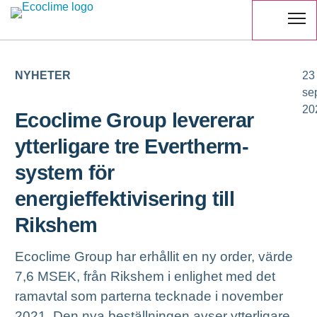
NYHETER
23
se
20
Ecoclime Group levererar
ytterligare tre Evertherm-
system för
energieffektivisering till
Rikshem
Ecoclime Group har erhållit en ny order, värde
7,6 MSEK, från Rikshem i enlighet med det
ramavtal som parterna tecknade i november
2021. Den nya beställningen avser ytterligare