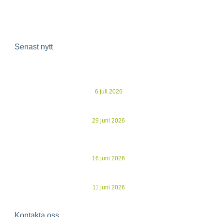
Insikter
Senast nytt
Ecoclime Group avnoterat – 30 MSEK i besparingar och
gryende optimism
6 juli 2026
Kommuniké från årsstämma i Ecoclime Group AB
29 juni 2026
Evertherm stärker driftnettot i K2A:s nya studentbostäder –
återvunnen spillvärme ersätter dyrare köpt energi
16 juni 2026
Ecoclime publicerar årsredovisning för 2025
11 juni 2026
Kontakta oss