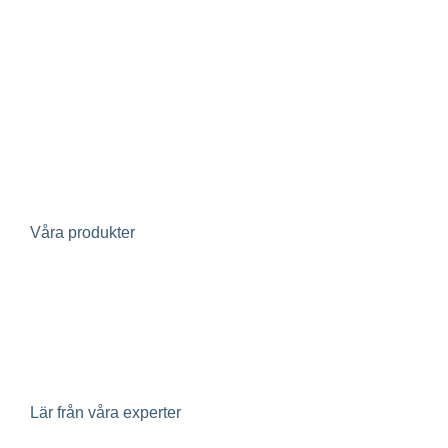
Bostadsrättsförening
Fastighetsägare
Fastighetsutvecklare
Avloppsreningsverk
Projektörer
Investerare
Våra produkter
Evertherm – återvinning av värme i spillvatten
Geoenergi
Klimatpaneler
Lär från våra experter