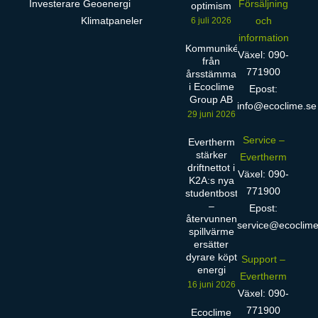
Investerare
Geoenergi
Försäljning
optimism
Klimatpaneler
och
6 juli 2026
information
Kommuniké
Växel: 090-
från
771900
årsstämma
i Ecoclime
Epost:
Group AB
info@ecoclime.se
29 juni 2026
Service –
Evertherm
stärker
Evertherm
driftnettot i
Växel: 090-
K2A:s nya
771900
studentbostäder
–
Epost:
återvunnen
service@ecoclime
spillvärme
ersätter
dyrare köpt
Support –
energi
Evertherm
16 juni 2026
Växel: 090-
771900
Ecoclime