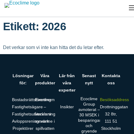
Etikett: 2026
Det verkar som vi inte kan hitta det du letar efter.
Lösningar
Våra
Lär från
Senast
Kontakta
för:
produkter
våra
nytt
oss
experter
Ecoclime
Bostadsrättsförening
Evertherm
Besöksaddress
Group
Fastighetsägare
–
Insikter
Drottninggatan
avnoterat –
Fastighetsutvecklare
återvinning
32 8tr,
30 MSEK i
besparingar
Avloppsreningsverk
av värme i
111 51
och
Projektörer
spillvatten
Stockholm
gryende