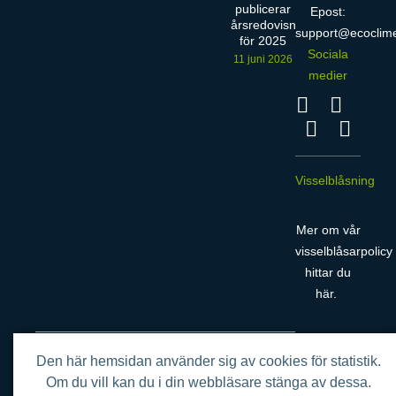
publicerar
Epost:
årsredovisning
support@ecoclim
för 2025
Sociala
11 juni 2026
medier
Visselblåsning
Mer om vår
visselblåsarpolicy
hittar du
här
.
Den här hemsidan använder sig av cookies för statistik.
Om du vill kan du i din webbläsare stänga av dessa.