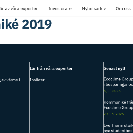
är av våra experter
Investerare
Nyhetsarkiv
Om oss
iké 2019
Lär från våra experter
Senast nytt
Ecoclime Group
 av värme i
Insikter
i besparingar o
6 juli 2026
Kommuniké från
Ecoclime Grou
29 juni 2026
Evertherm stärke
nya studentbos