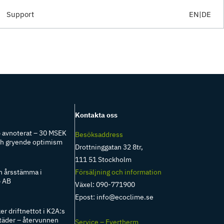
Support
EN
DE
Kontakta oss
 avnoterat – 30 MSEK
Besöksaddress
ch gryende optimism
Drottninggatan 32 8tr,
111 51 Stockholm
 årsstämma i
Försäljning och information
p AB
Växel: 090-771900
Epost:
info@ecoclime.se
r driftnettot i K2A:s
täder – återvunnen
Service – Evertherm