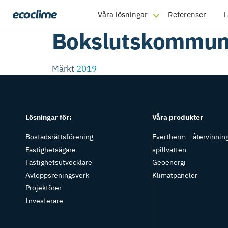
Våra lösningar
Referenser
L
Bokslutskommun
Märkt
2019
Lösningar för:
Våra produkter
Bostadsrättsförening
Evertherm – återvinning
Fastighetsägare
spillvatten
Fastighetsutvecklare
Geoenergi
Avloppsreningsverk
Klimatpaneler
Projektörer
Investerare