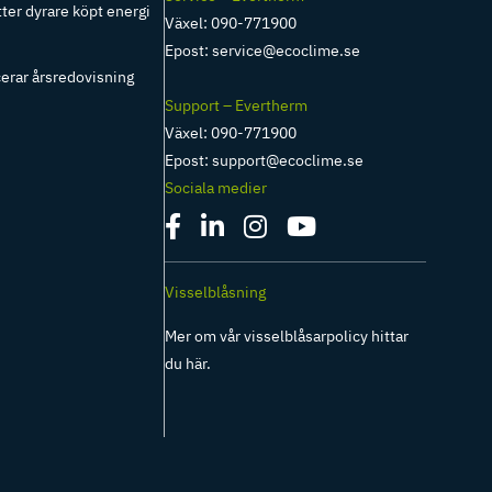
tter dyrare köpt energi
Växel: 090-771900
Epost:
service@ecoclime.se
erar årsredovisning
Support – Evertherm
Växel: 090-771900
Epost:
support@ecoclime.se
Sociala medier
Visselblåsning
Mer om vår visselblåsarpolicy hittar
du
här
.