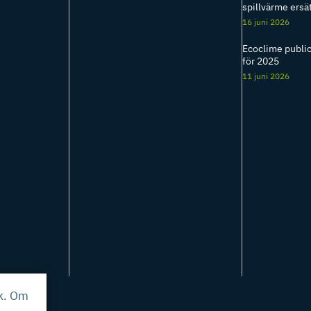
spillvärme ersä
16 juni 2026
Ecoclime public
för 2025
11 juni 2026
ik. Om