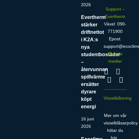
2026
Support –
Evertherm
Evertherm
Växel: 090-
stärker
771900
driftnettot
Epost:
i K2A:s
support@ecoclim
nya
Sociala
studentbostäder
medier
–
återvunnen
spillvärme
ersätter
dyrare
Visselblåsning
köpt
energi
Mer om vår
16 juni
visselblåsarpolicy
2026
hittar du
här
.
Ecoclime