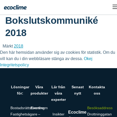
Bokslutskommuniké
2018
Märkt
2018
Den här hemsidan använder sig av cookies för statistik. Om du
vill kan du i din webbläsare stänga av dessa.
Okej
Integritetspolicy
Lösningar
Våra
Lär från
Senast
Kontakta
för:
produkter
våra
nytt
oss
experter
Bostadsrättsförening
Evertherm
Besöksaddress
Ecoclime
Fastighetsägare
–
Insikter
Drottninggatan