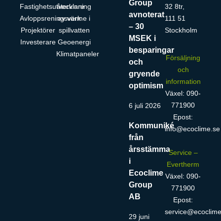
Group
Fastighetsutvecklare
återvinning
32 8tr,
avnoterat
Avloppsreningsverk
av värme i
111 51
– 30
Projektörer
spillvatten
Stockholm
MSEK i
Investerare
Geoenergi
besparingar
Klimatpaneler
Försäljning
och
och
gryende
information
optimism
Växel: 090-
771900
6 juli 2026
Epost:
Kommuniké
info@ecoclime.se
från
årsstämma
Service –
i
Evertherm
Ecoclime
Växel: 090-
Group
771900
AB
Epost:
service@ecoclime
29 juni