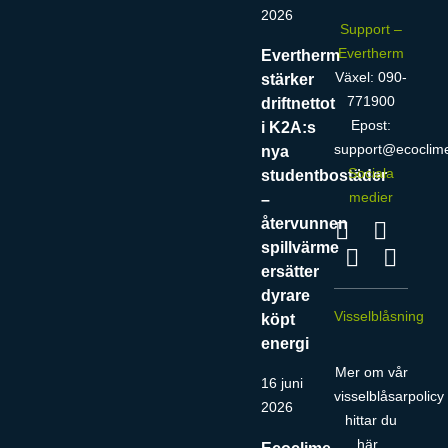
2026
Support –
Evertherm
Evertherm
Växel: 090-
stärker
771900
driftnettot
Epost:
i K2A:s
support@ecoclim
nya
Sociala
studentbostäder
medier
–
återvunnen
spillvärme
ersätter
dyrare
Visselblåsning
köpt
energi
Mer om vår
16 juni
visselblåsarpolicy
2026
hittar du
här
.
Ecoclime