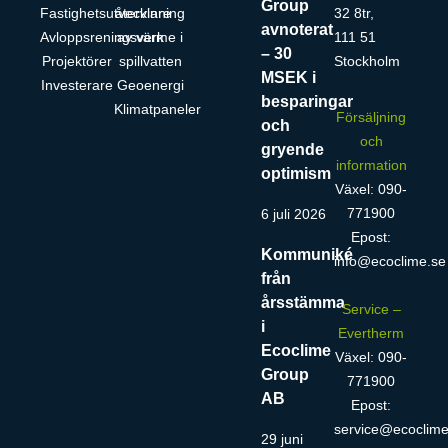
Group
Fastighetsutvecklare
återvinning
32 8tr,
avnoterat
Avloppsreningsverk
av värme i
111 51
– 30
Projektörer
spillvatten
Stockholm
MSEK i
Investerare
Geoenergi
besparingar
Klimatpaneler
Försäljning
och
och
gryende
information
optimism
Växel: 090-
771900
6 juli 2026
Epost:
Kommuniké
info@ecoclime.se
från
årsstämma
Service –
i
Evertherm
Ecoclime
Växel: 090-
Group
771900
AB
Epost:
service@ecoclime
29 juni