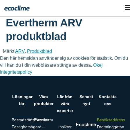
Evertherm ARV
produktblad
Märkt
ARV
,
Produktblad
Den här hemsidan använder sig av cookies för statistik. Om du
vill kan du i din webbläsare stänga av dessa.
Okej
Integritetspolicy
Lösningar
Våra
Lär från
Senast
Kontakta
för:
produkter
våra
nytt
oss
experter
Bostadsrättsförening
Evertherm
Besöksaddress
Ecoclime
Fastighetsägare
–
Insikter
Drottninggatan