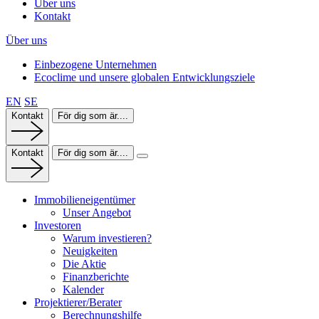
Über uns
Kontakt
Über uns
Einbezogene Unternehmen
Ecoclime und unsere globalen Entwicklungsziele
EN
SE
Kontakt
För dig som är....
Kontakt
För dig som är....
Immobilieneigentümer
Unser Angebot
Investoren
Warum investieren?
Neuigkeiten
Die Aktie
Finanzberichte
Kalender
Projektierer/Berater
Berechnungshilfe