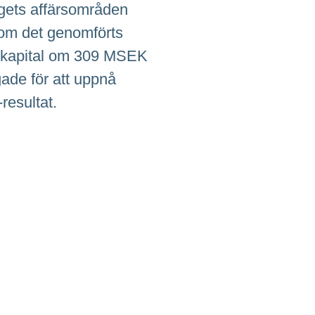
agets affärsområden
 som det genomförts
t kapital om 309 MSEK
ggade för att uppnå
esultat.