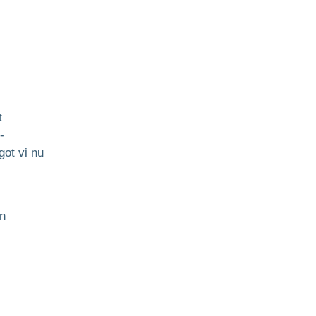
t
-
ot vi nu
n