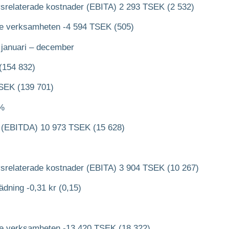
rvsrelaterade kostnader (EBITA) 2 293 TSEK (2 532)
de verksamheten -4 594 TSEK (505)
 januari – december
(154 832)
TSEK (139 701)
 %
ar (EBITDA) 10 973 TSEK (15 628)
rvsrelaterade kostnader (EBITA) 3 904 TSEK (10 267)
pädning -0,31 kr (0,15)
de verksamheten -13 420 TSEK (18 322)