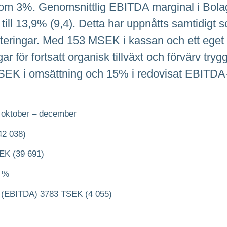
tat om 3%. Genomsnittlig EBITDA marginal i Bol
 till 13,9% (9,4). Detta har uppnåtts samtidigt
esteringar. Med 153 MSEK i kassan och ett ege
ar för fortsatt organisk tillväxt och förvärv try
EK i omsättning och 15% i redovisat EBITDA-r
 oktober – december
42 038)
EK (39 691)
5 %
ar (EBITDA) 3783 TSEK (4 055)