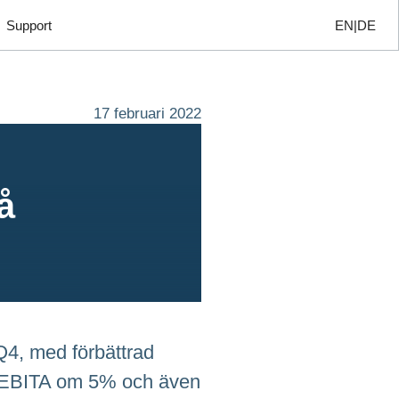
Support
EN
DE
17 februari 2022
å
 Q4, med förbättrad
h EBITA om 5% och även