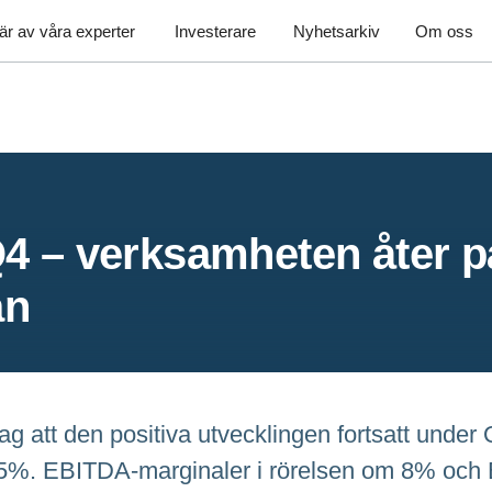
är av våra experter
Investerare
Nyhetsarkiv
Om oss
4 – verksamheten åter p
an
ag att den positiva utvecklingen fortsatt under
12,5%. EBITDA-marginaler i rörelsen om 8% oc