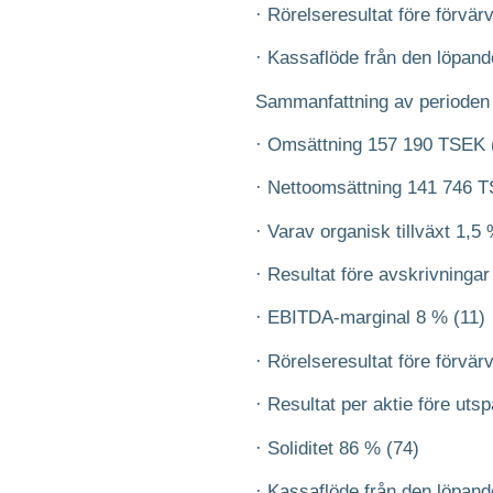
· Rörelseresultat före förvä
· Kassaflöde från den löpan
Sammanfattning av perioden
· Omsättning 157 190 TSEK 
· Nettoomsättning 141 746 
· Varav organisk tillväxt 1,5
· Resultat före avskrivning
· EBITDA-marginal 8 % (11)
· Rörelseresultat före förvä
· Resultat per aktie före uts
· Soliditet 86 % (74)
· Kassaflöde från den löpan