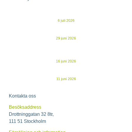
Ecoclime Group avnoterat – 30 MSEK i besparingar och
gryende optimism
6 juli 2026
Kommuniké från årsstämma i Ecoclime Group AB
29 juni 2026
Evertherm stärker driftnettot i K2A:s nya studentbostäder –
återvunnen spillvärme ersätter dyrare köpt energi
16 juni 2026
Ecoclime publicerar årsredovisning för 2025
11 juni 2026
Kontakta oss
Besöksaddress
Drottninggatan 32 8tr,
111 51 Stockholm