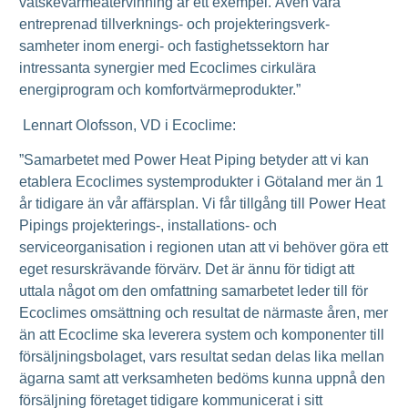
vätskevärmeåtervinning är ett exempel. Även våra
entreprenad tillverknings- och projekteringsverk-
samheter inom energi- och fastighetssektorn har
intressanta synergier med Ecoclimes cirkulära
energiprogram och komfortvärmeprodukter.”
Lennart Olofsson, VD i Ecoclime:
”Samarbetet med Power Heat Piping betyder att vi kan
etablera Ecoclimes systemprodukter i Götaland mer än 1
år tidigare än vår affärsplan. Vi får tillgång till Power Heat
Pipings projekterings-, installations- och
serviceorganisation i regionen utan att vi behöver göra ett
eget resurskrävande förvärv. Det är ännu för tidigt att
uttala något om den omfattning samarbetet leder till för
Ecoclimes omsättning och resultat de närmaste åren, mer
än att Ecoclime ska leverera system och komponenter till
försäljningsbolaget, vars resultat sedan delas lika mellan
ägarna samt att verksamheten bedöms kunna uppnå den
försäljning företaget tidigare kommunicerat i sitt