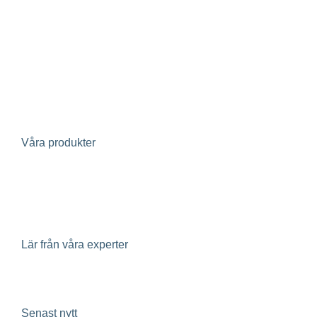
Bostadsrättsförening
Fastighetsägare
Fastighetsutvecklare
Avloppsreningsverk
Projektörer
Investerare
Våra produkter
Evertherm – återvinning av värme i spillvatten
Geoenergi
Klimatpaneler
Lär från våra experter
Insikter
Senast nytt